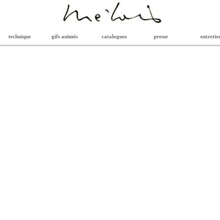
technique
gifs animés
catalogues
presse
entretie